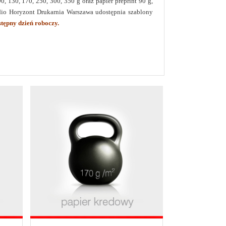
, 130, 170, 250, 300, 350 g oraz papier preprint 90 g,
udio Horyzont Drukarnia Warszawa udostępnia szablony
tępny dzień roboczy.
Ile kosztuje druk ulotek? Druk ulotek,
dostępne tylko w
Horyzont - Drukarnia Warszawa
 szt.
 do 20%.
×