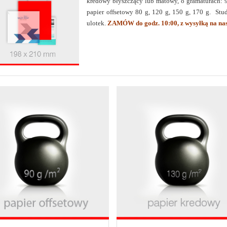
kredowy błyszczący lub matowy, o gramaturach: 90
papier offsetowy 80 g, 120 g, 150 g, 170 g. St
ulotek.
ZAMÓW do godz. 10:00, z wysyłką na nas
w zależności od nakładu, możemy zapropnować od 0,02 zł /
Z NASZ
NOWY PORTAL
ONLINE: Zarejestruj swój stały rabat od 8
Horyzont s64.pl