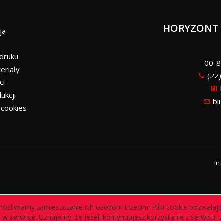
E
HORYZONT 
ja
 druku
00-8
eriały
(22)
ci
ukcji
bi
i cookies
In
możliwiamy zamieszczanie ich osobom trzecim. Pliki cookie pozwalaj
w serwisie. Uznajemy, że jeżeli kontynuujesz korzystanie z serwisu