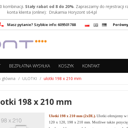
0 kombinacji.
Stały rabat od 8 do 20%
. Zapraszamy do rejestracji 
konta klienta (online):
Drukarnia Horyzont s64.pl
Masz pytanie? Szybkie info: 609501788
Porówn
T
BEZPŁATNA WYSYŁKA
KOSZYK
KONTAKT
a główna
ULOTKI
ulotki 198 x 210 mm
lotki 198 x 210 mm
Ulotki 198 x 210 mm (2xDL).
Ulotki oferujemy w 
120 x 120, 198 x 210 mm. Możliwe także przycięc