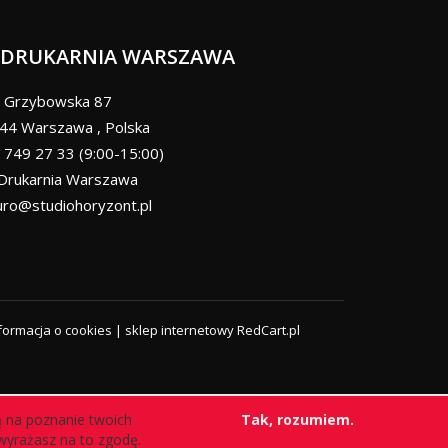
DRUKARNIA WARSZAWA
Grzybowska 87
44
Warszawa
,
Polska
 749 27 33 (9:00-15:00)
Drukarnia Warszawa
uro@studiohoryzont.pl
formacja o cookies
|
sklep internetowy
RedCart.pl
ą na poznanie twoich
Tak, rozumiem.
, wyrażasz na to zgodę.