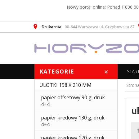
Nowy portal online: Ponad 1 000 00
Drukarnia
00-844 Warszawa ul. Grzybowska 87
KATEGORIE
STAR
ULOTKI 198 X 210 MM
Stron
papier offsetowy 90 g, druk
4+4
u
papier kredowy 130 g, druk
4+4
papier kredowy 170 g, druk