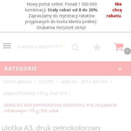
Nowy portal online: Ponad 1 000 000
Nie
kombinacji.
Stały rabat od 8 do 20%
.
chcę
Zapraszamy do rejestracji rabatów
rabatu.
przypisanych do konta klienta (online):
Drukarnia Horyzont s64.pl
0
KATEGORIE
Strona główna
ULOTKI
ulotki A3 - 297 x 420 mm
papier offsetowy 170 g, druk 4+4
ulotka A3, druk pełnokolorowy obustronny 4+4, na papierze
offsetowym 170 g, 500 sztuk
ulotka A3, druk pełnokolorowy