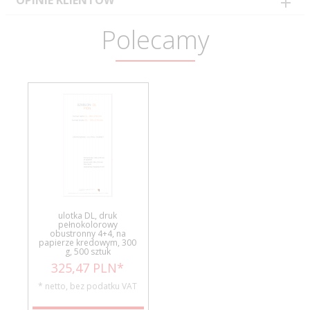
OPINIE KLIENTÓW
Polecamy
ulotka DL, druk
pełnokolorowy
obustronny 4+4, na
papierze kredowym, 300
g, 500 sztuk
325,
47
PLN*
* netto, bez podatku VAT