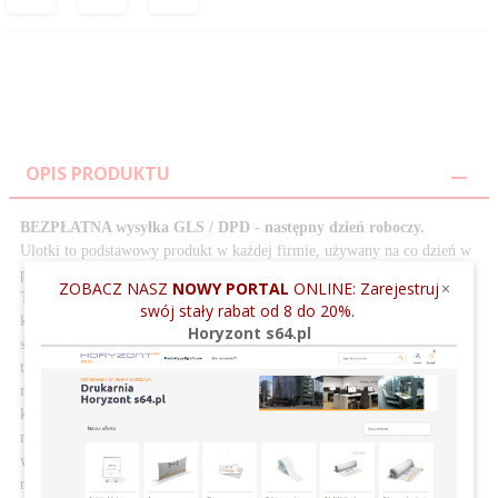
OPIS PRODUKTU
BEZPŁATNA wysyłka GLS / DPD - następny dzień roboczy.
Ulotki to podstawowy produkt w każdej firmie, używany na co dzień w
pracy handlowców, na targach, imprezach, konferencjach, mailingach.
ZOBACZ NASZ
NOWY PORTAL
ONLINE: Zarejestruj
×
To jeden z elementów komunikacji wizualnej i czytelna identyfikacja
swój stały rabat od 8 do 20%.
każdej firmy. W połączeniu z elegancką wizytówką oraz kopertą, ulotka
Horyzont s64.pl
stanowi bardzo istotny element budujący wizerunek marki. Wizerunek
ten może być również w dość łatwy sposób adoptowany w innych
materiałach, takich jak broszury zszywane, notesy, plakaty, katalogi czy
karty lojalnościowe – na wszystkich tych produktach, dostępnych w
naszym serwisie. Używając codziennie dobrze zaprojektowanych i
wydrukowanych ulotek, dajemy się dobrze zapamiętać swoim klientom,
nie tylko od strony wysokiej jakości usług, ale także dbałości o sprawy