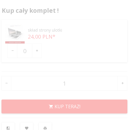
Kup cały komplet !
skład strony ulotki
24,
00
PLN*
Ilość
dla
produktu
16799
KUP TERAZ!