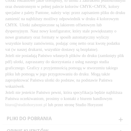
Ulotki reklamowe jakie oferujemy, to ulotki z zadrukiem jednostronnym
oraz dwustronnym w pełnej palecie kolorów CMYK+CMYK, kolory
specjalne z palety Pantone, należy więc przez zapisaniem pliku do druku
zamienić na najbliższy możliwy odpowiednik w druku 4 kolorowym
CMYK. Ulotki zabezpieczone są lakierem offsetowym lub
dyspersyjnym. Nasz nowy konfigurator, który stale powiększamy o
nowe gramatury oraz formaty w sposób automatyczny wyliczy
wszystkie koszty zamówienia, podając cenę netto oraz kwotę podatku
vat (w naszej drukarni, wszystkie dostawy są bezpłatne).
Jeżeli nie posiadają Państwo własnych plików do druku (zamknięty plik
pdf) ulotki, zapraszamy do skorzystania z usług naszego studia
graficznego. Graficy z przyjemnością pomogą w stworzeniu takiego
pliku lub pomogą w jego przygotowaniu do druku. Mogą także
zaprojektować Państwa ulotki do podstaw, na podstawie Państwa
wskazówek.
Jeżeli nie jesteście Państwo pewni, która specyfikacja będzie najbliższa
Państwa oczekiwaniom, prosimy o kontakt z biurem handlowym
biuro@studiohoryzont.pl
lub przez stronę Studio Horyzont
PLIKI DO POBRANIA