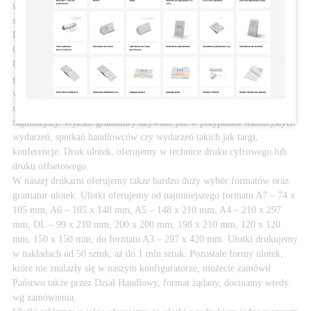
wizerunkowe. Jeżeli potrzebujecie Państwo ulotek o większej ilości
stron, zapraszamy na stronę
„ulotki składane”
.
Rodzaje ulotek dostępne w Studio Horyzont Drukarnia Warszawa,
Grzybowska 87.
Ulotki drukujemy na papierze offsetowym lub kredowym od 90 do 350
g/m2 w zależności od zapotrzebowania (późniejszego przeznaczenia i
wielkości dystrybucji). Niższe gramatury stosujemy przy nakładach
masowych, mailingach, aby koszt dotarcia jednostkowego był jak
najmniejszy. Wyższe gramatury używane już w przypadku ważniejszych
wydarzeń, spotkań handlowców czy wydarzeń takich jak targi,
konferencje. Druk ulotek, oferujemy w technice druku cyfrowego lub
druku offsetowego.
W naszej drukarni oferujemy także bardzo duży wybór formatów oraz
gramatur ulotek. Ulotki oferujemy od najmniejszego formatu A7 – 74 x
105 mm, A6 – 105 x 148 mm, A5 – 148 x 210 mm, A4 – 210 x 297
mm, DL – 99 x 210 mm, 200 x 200 mm, 198 x 210 mm, 120 x 120
mm, 150 x 150 mm, do formatu A3 – 297 x 420 mm. Ulotki drukujemy
w nakładach od 50 sztuk, aż do 1 mln sztuk. Pozostałe formy ulotek,
które nie znalazły się w naszym konfiguratorze, możecie zamówił
Państwo także przez Dział Handlowy, format żądany, docinamy wtedy
wg zamówienia.