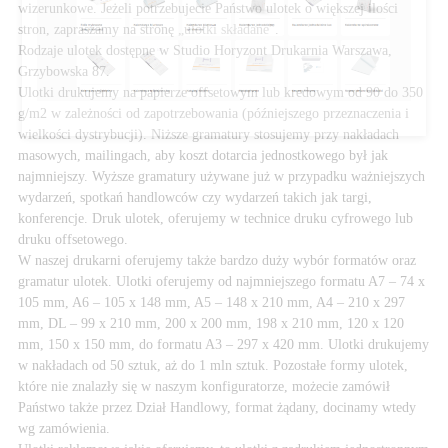
wizerunkowe. Jeżeli potrzebujecie Państwo ulotek o większej ilości
stron, zapraszamy na stronę
„ulotki składane”
.
Rodzaje ulotek dostępne w Studio Horyzont Drukarnia Warszawa,
Grzybowska 87.
Ulotki drukujemy na papierze offsetowym lub kredowym od 90 do 350
g/m2 w zależności od zapotrzebowania (późniejszego przeznaczenia i
wielkości dystrybucji). Niższe gramatury stosujemy przy nakładach
masowych, mailingach, aby koszt dotarcia jednostkowego był jak
najmniejszy. Wyższe gramatury używane już w przypadku ważniejszych
wydarzeń, spotkań handlowców czy wydarzeń takich jak targi,
konferencje. Druk ulotek, oferujemy w technice druku cyfrowego lub
druku offsetowego.
W naszej drukarni oferujemy także bardzo duży wybór formatów oraz
gramatur ulotek. Ulotki oferujemy od najmniejszego formatu A7 – 74 x
105 mm, A6 – 105 x 148 mm, A5 – 148 x 210 mm, A4 – 210 x 297
mm, DL – 99 x 210 mm, 200 x 200 mm, 198 x 210 mm, 120 x 120
mm, 150 x 150 mm, do formatu A3 – 297 x 420 mm. Ulotki drukujemy
w nakładach od 50 sztuk, aż do 1 mln sztuk. Pozostałe formy ulotek,
które nie znalazły się w naszym konfiguratorze, możecie zamówił
Państwo także przez Dział Handlowy, format żądany, docinamy wtedy
wg zamówienia.