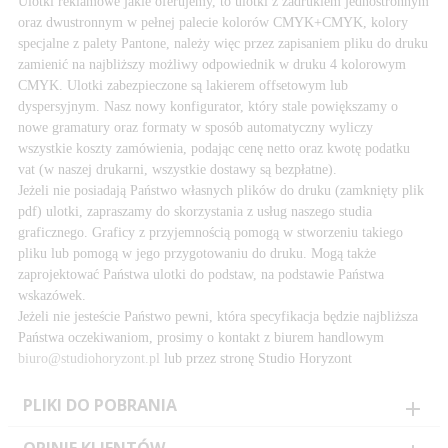
Ulotki reklamowe jakie oferujemy, to ulotki z zadrukiem jednostronnym
oraz dwustronnym w pełnej palecie kolorów CMYK+CMYK, kolory
specjalne z palety Pantone, należy więc przez zapisaniem pliku do druku
zamienić na najbliższy możliwy odpowiednik w druku 4 kolorowym
CMYK. Ulotki zabezpieczone są lakierem offsetowym lub
dyspersyjnym. Nasz nowy konfigurator, który stale powiększamy o
nowe gramatury oraz formaty w sposób automatyczny wyliczy
wszystkie koszty zamówienia, podając cenę netto oraz kwotę podatku
vat (w naszej drukarni, wszystkie dostawy są bezpłatne).
Jeżeli nie posiadają Państwo własnych plików do druku (zamknięty plik
pdf) ulotki, zapraszamy do skorzystania z usług naszego studia
graficznego. Graficy z przyjemnością pomogą w stworzeniu takiego
pliku lub pomogą w jego przygotowaniu do druku. Mogą także
zaprojektować Państwa ulotki do podstaw, na podstawie Państwa
wskazówek.
Jeżeli nie jesteście Państwo pewni, która specyfikacja będzie najbliższa
Państwa oczekiwaniom, prosimy o kontakt z biurem handlowym
biuro@studiohoryzont.pl
lub przez stronę Studio Horyzont
PLIKI DO POBRANIA