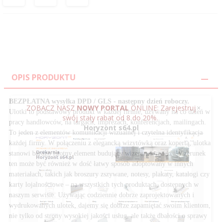
OPIS PRODUKTU
BEZPŁATNA wysyłka DPD / GLS - następny dzień roboczy.
ZOBACZ NASZ
NOWY PORTAL
ONLINE: Zarejestruj
×
Ulotki to podstawowy produkt w każdej firmie, używany na co dzień w
swój stały rabat od 8 do 20%.
pracy handlowców, na targach, imprezach, konferencjach, mailingach.
Horyzont s64.pl
To jeden z elementów komunikacji wizualnej i czytelna identyfikacja
każdej firmy. W połączeniu z elegancką wizytówką oraz kopertą, ulotka
stanowi bardzo istotny element budujący wizerunek marki. Wizerunek
ten może być również w dość łatwy sposób adoptowany w innych
materiałach, takich jak broszury zszywane, notesy, plakaty, katalogi czy
karty lojalnościowe – na wszystkich tych produktach, dostępnych w
naszym serwisie. Używając codziennie dobrze zaprojektowanych i
wydrukowanych ulotek, dajemy się dobrze zapamiętać swoim klientom,
nie tylko od strony wysokiej jakości usług, ale także dbałości o sprawy