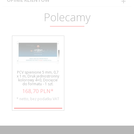
OPINIE KLIENTÓW
Polecamy
PCV spienione 5 mm, 0,7
x 1 m, Druk jednostronny
kolorowy 4+0, Docięcie
do formatu - 1 szt.
168,
70
PLN*
* netto, bez podatku VAT