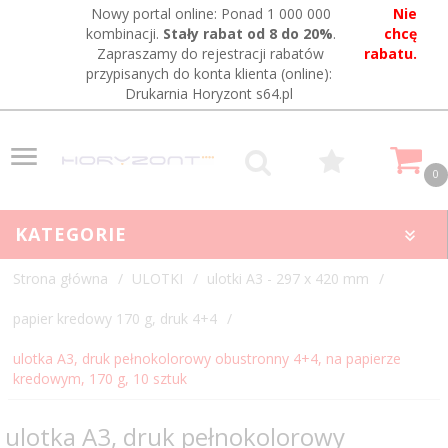
Nowy portal online: Ponad 1 000 000
Nie
kombinacji.
Stały rabat od 8 do 20%
.
chcę
Zapraszamy do rejestracji rabatów
rabatu.
przypisanych do konta klienta (online):
Drukarnia Horyzont s64.pl
0
KATEGORIE
Strona główna
ULOTKI
ulotki A3 - 297 x 420 mm
papier kredowy 170 g, druk 4+4
ulotka A3, druk pełnokolorowy obustronny 4+4, na papierze
kredowym, 170 g, 10 sztuk
ulotka A3, druk pełnokolorowy