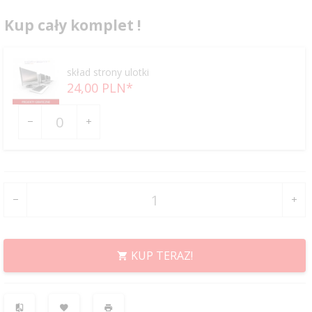
Kup cały komplet !
skład strony ulotki
24,
00
PLN*
Ilość
dla
produktu
16799
KUP TERAZ!