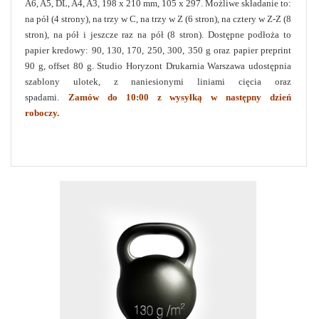
A6, A5, DL, A4, A3, 198 x 210 mm, 105 x 297. Możliwe składanie to:
na pół (4 strony), na trzy w C, na trzy w Z (6 stron), na cztery w Z-Z (8
stron), na pół i jeszcze raz na pół (8 stron). Dostępne podłoża to
papier kredowy: 90, 130, 170, 250, 300, 350 g oraz papier preprint
90 g, offset 80 g. Studio Horyzont Drukarnia Warszawa udostępnia
szablony ulotek, z naniesionymi liniami cięcia oraz
spadami.
Zamów do 10:00 z wysyłką w następny dzień
roboczy.
Studio horyzont - Drukarnia Warszawa Horyzont - Drukarnia
Warszawa Drukarnia Warszawa
drukarnia internetowa, druk wizytówek,
wizytówki
warsz
awa,