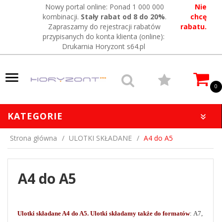
Nowy portal online: Ponad 1 000 000
Nie
kombinacji.
Stały rabat od 8 do 20%
.
chcę
Zapraszamy do rejestracji rabatów
rabatu.
przypisanych do konta klienta (online):
Drukarnia Horyzont s64.pl
0
KATEGORIE
Strona główna
ULOTKI SKŁADANE
A4 do A5
A4 do A5
Drukarnia Warszawa, to serwis internetowy serwis drukarni Horyzont
Ulotki składane A4 do A5. Ulotki składamy także do formatów
: A7,