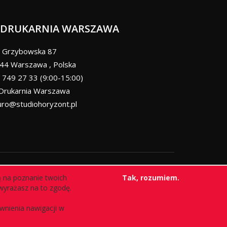
DRUKARNIA WARSZAWA
Grzybowska 87
44
Warszawa
,
Polska
 749 27 33 (9:00-15:00)
Drukarnia Warszawa
uro@studiohoryzont.pl
formacja o cookies
|
sklep internetowy
RedCart.pl
ą na poznanie twoich
Tak, rozumiem.
, wyrażasz na to zgodę.
wnienia nawigacji w