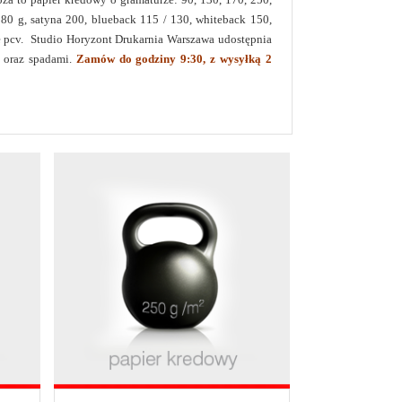
y 80 g, satyna 200, blueback 115 / 130, whiteback 150,
e pcv. Studio Horyzont Drukarnia Warszawa udostępnia
 oraz spadami.
Zamów do godziny 9:30, z wysyłką 2
t - Drukarnia Warszawa druk katalogów
 do 20%.
×