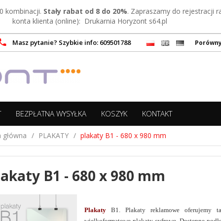
0 kombinacji.
Stały rabat od 8 do 20%
. Zapraszamy do rejestracji 
konta klienta (online):
Drukarnia Horyzont s64.pl
Masz pytanie? Szybkie info: 609501788
Porówn
T
BEZPŁATNA WYSYŁKA
KOSZYK
KONTAKT
a główna
PLAKATY
plakaty B1 - 680 x 980 mm
lakaty B1 - 680 x 980 mm
drukarnia plakaty, druk plakatów, plakaty druk War
Plakaty
B1. Plakaty reklamowe
oferujemy t
wielkoformatowe plakaty cyfrowe. Dostępne podło