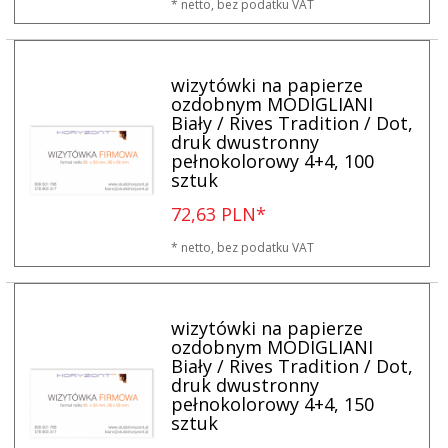
* netto, bez podatku VAT
wizytówki na papierze
ozdobnym MODIGLIANI
Biały / Rives Tradition / Dot,
druk dwustronny
pełnokolorowy 4+4, 100
sztuk
ZOBACZ NASZ
NOWY PORTAL
ONLINE: Zarejestruj
×
72,
63
PLN*
swój stały rabat od 8 do 20%.
Horyzont s64.pl
* netto, bez podatku VAT
wizytówki na papierze
ozdobnym MODIGLIANI
Biały / Rives Tradition / Dot,
druk dwustronny
pełnokolorowy 4+4, 150
sztuk