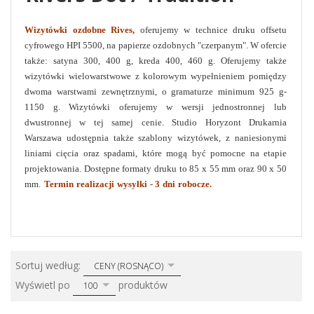
Wizytówki
ozdobne Rives,
oferujemy w technice druku offsetu
cyfrowego HPI 5500, na papierze ozdobnych "czerpanym". W ofercie
także: satyna 300, 400 g, kreda 400, 460 g. Oferujemy także
wizytówki wielowarstwowe z kolorowym wypełnieniem pomiędzy
dwoma warstwami zewnętrznymi, o gramaturze minimum 925 g-
1150 g. Wizytówki oferujemy w wersji jednostronnej lub
dwustronnej w tej samej cenie. Studio Horyzont Drukarnia
Warszawa udostępnia także szablony wizytówek, z naniesionymi
liniami cięcia oraz spadami, które mogą być pomocne na etapie
projektowania. Dostępne formaty druku to 85 x 55 mm oraz 90 x 50
mm.
Termin realizacji wysyłki - 3 dni robocze.
Drukarnia Warszawa,
druk wizytówek, wizytówki drukarnia, tanie wizytówki Warszawa, ile kosztuje
druk wizytówk? druk już od 0,10 zł/sztukę.
sort
Sortuj według:
CENY (ROSNĄCO)
pop
Wyświetl po
produktów
100