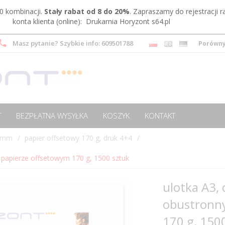
0 kombinacji.
Stały rabat od 8 do 20%
. Zapraszamy do rejestracji 
konta klienta (online):
Drukarnia Horyzont s64.pl
Masz pytanie? Szybkie info: 609501788
Porówn
T
BEZPŁATNA WYSYŁKA
KOSZYK
KONTAKT
0 mm
papier offsetowy 170 g, druk 4+4
 papierze offsetowym 170 g, 1500 sztuk
ulotka A3,
obustronny
170 g, 150