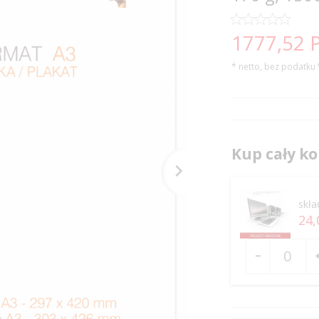
1777,
52
* netto, bez podatku
Kup cały ko
skła
24,
Ilość
dla
produktu
16799