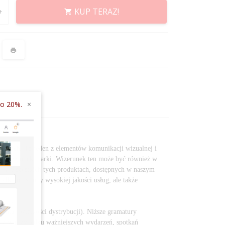
KUP TERAZ!
 do 20%.
×
lingach. To jeden z elementów komunikacji wizualnej i
ący wizerunek marki. Wizerunek ten może być również w
 – na wszystkich tych produktach, dostępnych w naszym
lko od strony wysokiej jakości usług, ale także
nia i wielkości dystrybucji). Niższe gramatury
już w przypadku ważniejszych wydarzeń, spotkań