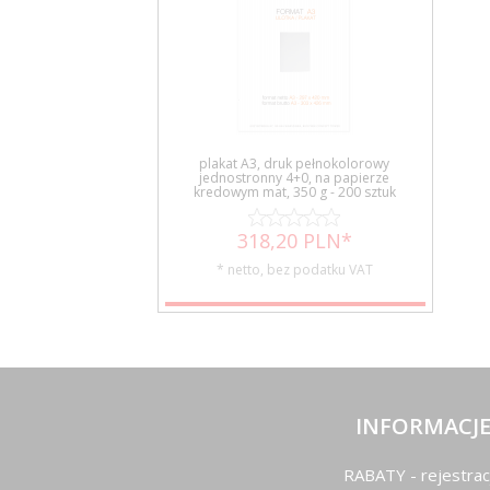
plakat A3, druk pełnokolorowy
jednostronny 4+0, na papierze
kredowym mat, 350 g - 200 sztuk
318,
20
PLN*
* netto, bez podatku VAT
INFORMACJ
RABATY - rejestrac