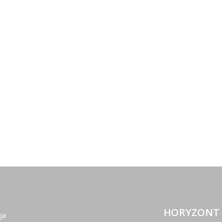
E
HORYZONT 
ja