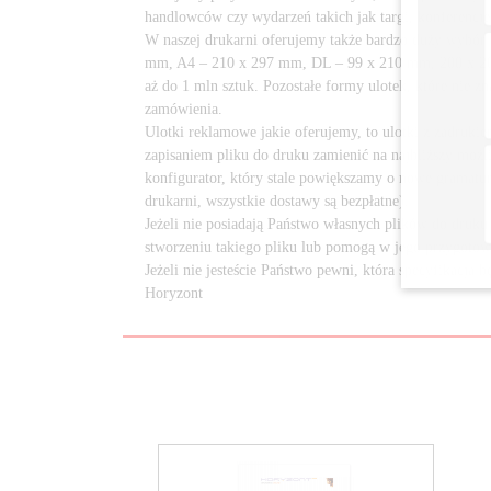
handlowców czy wydarzeń takich jak targi, konferencj
W naszej drukarni oferujemy także bardzo duży wybór
mm, A4 – 210 x 297 mm, DL – 99 x 210 mm, 200 x 20
aż do 1 mln sztuk. Pozostałe formy ulotek, które nie 
zamówienia.
Ulotki reklamowe jakie oferujemy, to ulotki z zadru
zapisaniem pliku do druku zamienić na najbliższy mo
konfigurator, który stale powiększamy o nowe gramatur
drukarni, wszystkie dostawy są bezpłatne).
Jeżeli nie posiadają Państwo własnych plików do druku
stworzeniu takiego pliku lub pomogą w jego przygotow
Jeżeli nie jesteście Państwo pewni, która specyfikacj
Horyzont