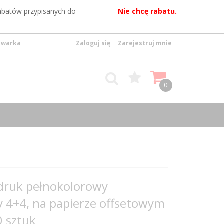
rabatów przypisanych do
Nie chcę rabatu.
ywarka
Zaloguj się
Zarejestruj mnie
0
 druk pełnokolorowy
 4+4, na papierze offsetowym
0 sztuk