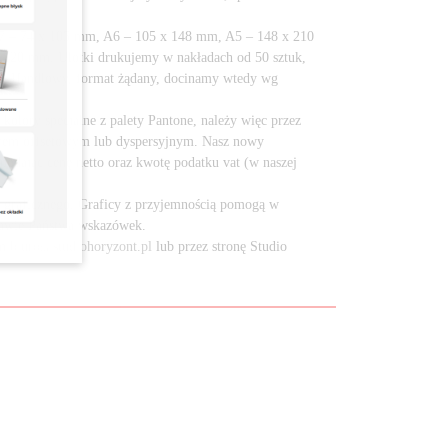
.
 A7 – 74 x 105 mm, A6 – 105 x 148 mm, A5 – 148 x 210
420 mm. Ulotki drukujemy w nakładach od 50 sztuk,
ział Handlowy, format żądany, docinamy wtedy wg
lory specjalne z palety Pantone, należy więc przez
erem offsetowym lub dyspersyjnym. Nasz nowy
odając cenę netto oraz kwotę podatku vat (w naszej
ia graficznego. Graficy z przyjemnością pomogą w
stawie Państwa wskazówek.
ym
biuro@studiohoryzont.pl
lub przez stronę Studio