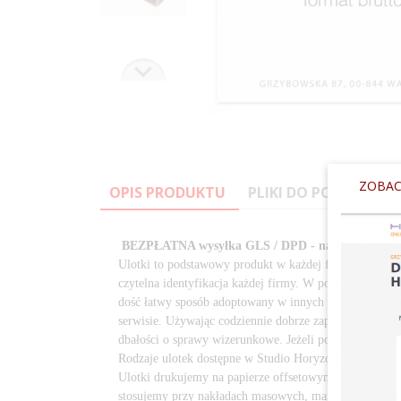
ZOBAC
OPIS PRODUKTU
PLIKI DO POBRANIA
BEZPŁATNA wysyłka GLS / DPD - następny dzień 
1582974403-1szablon-a3-19294
Ulotki to podstawowy produkt w każdej firmie, używan
czytelna identyfikacja każdej firmy. W połączeniu z e
dość łatwy sposób adoptowany w innych materiałach, ta
serwisie. Używając codziennie dobrze zaprojektowanych
dbałości o sprawy wizerunkowe. Jeżeli potrzebujecie Pa
Rodzaje ulotek dostępne w Studio Horyzont Drukarnia
Ulotki drukujemy na papierze offsetowym lub kredowym
stosujemy przy nakładach masowych, mailingach, aby k