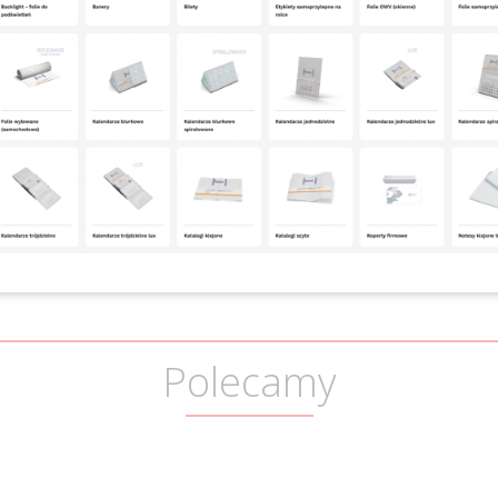
e. Druk ulotek, oferujemy w technice druku cyfrowego lub druku offsetowego
 formatów oraz gramatur ulotek. Ulotki oferujemy od najmniejszego formatu
0 mm, 198 x 210 mm, 120 x 120 mm, 150 x 150 mm, do formatu A3 – 297 x 
znalazły się w naszym konfiguratorze, możecie zamówił Państwo także przez D
kiem jednostronnym oraz dwustronnym w pełnej palecie kolorów CMYK+CMYK, ko
żliwy odpowiednik w druku 4 kolorowym CMYK. Ulotki zabezpieczone są laki
y oraz formaty w sposób automatyczny wyliczy wszystkie koszty zamówienia, p
 (zamknięty plik pdf) ulotki, zapraszamy do skorzystania z usług naszego stud
aniu do druku. Mogą także zaprojektować Państwa ulotki do podstaw, na pod
a będzie najbliższa Państwa oczekiwaniom, prosimy o kontakt z biurem handlow
Polecamy