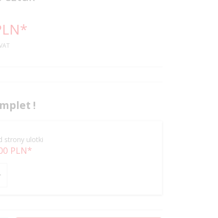
PLN*
 VAT
mplet !
d strony ulotki
00
PLN*