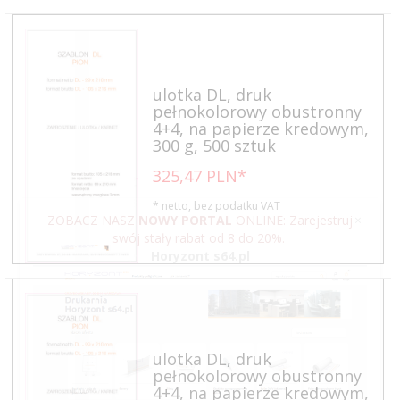
ulotka DL, druk
pełnokolorowy obustronny
4+4, na papierze kredowym,
300 g, 500 sztuk
325,
47
PLN*
* netto, bez podatku VAT
ZOBACZ NASZ
NOWY PORTAL
ONLINE: Zarejestruj
×
swój stały rabat od 8 do 20%.
Horyzont s64.pl
ulotka DL, druk
pełnokolorowy obustronny
4+4, na papierze kredowym,