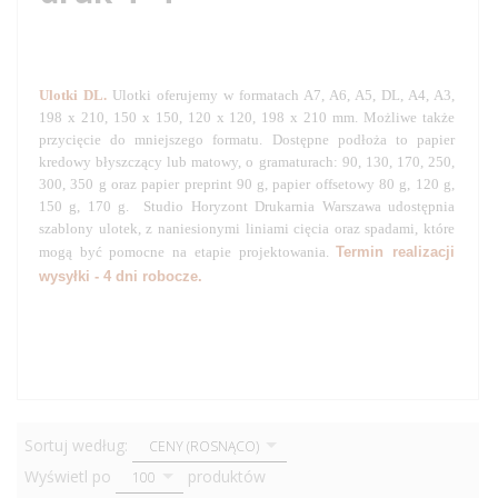
Drukarnia Warszawa, to serwis internetowy serwis drukarni Horyzont,
oferujący ekspresowy druku offsetowy w Warszawie
Ulotki DL.
Ulotki oferujemy w formatach A7, A6, A5, DL, A4, A3,
198 x 210, 150 x 150, 120 x 120, 198 x 210 mm. Możliwe także
przycięcie do mniejszego formatu. Dostępne podłoża to papier
kredowy błyszczący lub matowy, o gramaturach: 90, 130, 170, 250,
300, 350 g oraz papier preprint 90 g, papier offsetowy 80 g, 120 g,
150 g, 170 g. Studio Horyzont Drukarnia Warszawa udostępnia
szablony ulotek, z naniesionymi liniami cięcia oraz spadami, które
mogą być pomocne na etapie projektowania.
Termin realizacji
wysyłki - 4 dni robocze.
Horyzont - Drukarnia Warszawa
Horyzont - Drukarnia Warszawa
Drukarnia
Warszawa
drukarnia internetowa, druk wizytówek, wizytówki
warsz
awa, druk wizytówek
warszawa, drukarnia ulotki, ulotki drukarnia, plakaty, druk plakatów, druk katalogów, katalogi
zszywane, druk katalogów klejonych, katalogi klejone, druk kalendarzy
sort
Sortuj według:
CENY (ROSNĄCO)
pop
Wyświetl po
produktów
100