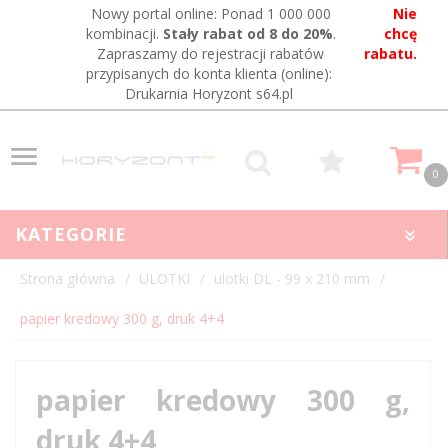
Nowy portal online: Ponad 1 000 000
Nie
kombinacji.
Stały rabat od 8 do 20%
.
chcę
Zapraszamy do rejestracji rabatów
rabatu.
przypisanych do konta klienta (online):
Drukarnia Horyzont s64.pl
0
KATEGORIE
Strona główna
ULOTKI
ulotki DL - 99 x 210 mm
papier kredowy 300 g, druk 4+4
papier kredowy 300 g,
druk 4+4