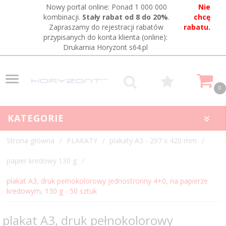
Nowy portal online: Ponad 1 000 000
Nie
kombinacji.
Stały rabat od 8 do 20%
.
chcę
Zapraszamy do rejestracji rabatów
rabatu.
przypisanych do konta klienta (online):
Drukarnia Horyzont s64.pl
0
KATEGORIE
Strona główna
PLAKATY
plakaty A3 - 297 x 420 mm
papier kredowy 130 g
plakat A3, druk pełnokolorowy jednostronny 4+0, na papierze
kredowym, 130 g - 50 sztuk
plakat A3, druk pełnokolorowy