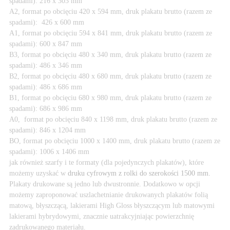
spadami): 216 x 303 mm
A2, format po obcięciu 420 x 594 mm, druk plakatu brutto (razem ze
spadami): 426 x 600 mm
A1, format po obcięciu 594 x 841 mm, druk plakatu brutto (razem ze
spadami): 600 x 847 mm
B3, format po obcięciu 480 x 340 mm, druk plakatu brutto (razem ze
spadami): 486 x 346 mm
B2, format po obcięciu 480 x 680 mm, druk plakatu brutto (razem ze
spadami): 486 x 686 mm
B1, format po obcięciu 680 x 980 mm, druk plakatu brutto (razem ze
spadami): 686 x 986 mm
A0, format po obcięciu 840 x 1198 mm, druk plakatu brutto (razem ze
spadami): 846 x 1204 mm
BO, format po obcięciu 1000 x 1400 mm, druk plakatu brutto (razem ze
spadami): 1006 x 1406 mm
jak również szarfy i te formaty (dla pojedynczych plakatów), które
możemy uzyskać w
druku cyfrowym z rolki do szerokości 1500 mm.
Plakaty drukowane są jedno lub dwustronnie. Dodatkowo w opcji
możemy zaproponować uszlachetnianie drukowanych plakatów folią
matową, błyszczącą, lakierami High Gloss błyszczącym lub matowymi
lakierami hybrydowymi, znacznie uatrakcyjniając powierzchnię
zadrukowanego materiału.