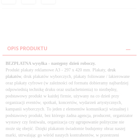
OPIS PRODUKTU
BEZPŁATNA wysyłka - następny dzień roboczy.
Produkt plakaty reklamowe A3 - 297 x 420 mm. Plakaty,
druk
plakatów
, druk plakatów wyborczych, plakaty foliowane / lakierowane
oraz plakaty cyfrowe (w zależności od formatu dobieramy najbardziej
odpowiednią technikę druku oraz uszlachetnienia) to niezbędny,
ZOBACZ NASZ
NOWY PORTAL
ONLINE: Zarejestruj
×
podstawowy produkt w każdej firmie, używany na co dzień przy
swój stały rabat od 8 do 20%.
organizacji eventów, spotkań, koncertów, wydarzeń artystycznych,
Horyzont s64.pl
kampanii wyborczych. To jeden z elementów komunikacji wizualnej i
podstawowy produkt, bez którego żadna agencja, producent, organizator
wystawy czy festiwalu, organizacja czy ugrupowanie polityczne nie
może się obejść. Dzięki plakatom świadomie budujemy obraz naszej
marki, utrwalając go wśród naszych kontrahentów, w przestrzeni