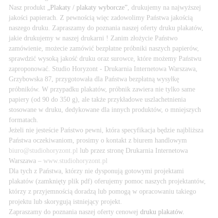
Nasz produkt
„
Plakaty / plakaty wyborcze
”
, drukujemy na najwyższej
jakości papierach. Z pewnością więc zadowolimy Państwa jakością
naszego druku. Zapraszamy do poznania naszej oferty druku plakatów,
jakie drukujemy w naszej drukarni ! Zanim złożycie Państwo
zamówienie, możecie zamówić bezpłatne próbniki naszych papierów,
sprawdzić wysoką jakość druku oraz surowce, które możemy Państwu
zaproponować. Studio Horyzont - Drukarnia Internetowa Warszawa,
Grzybowska 87, przygotowała dla Państwa bezpłatną wysyłkę
próbników. W przypadku plakatów, próbnik zawiera nie tylko same
papiery (od 90 do 350 g), ale także przykładowe uszlachetnienia
stosowane w druku, dedykowane dla innych produktów, o mniejszych
formatach.
Jeżeli nie jesteście Państwo pewni, która specyfikacja będzie najbliższa
Państwa oczekiwaniom, prosimy o kontakt z biurem handlowym
biuro@studiohoryzont.pl
lub przez stronę Drukarnia Internetowa
Warszawa –
www.studiohoryzont.pl
Dla tych z Państwa, którzy nie dysponują gotowymi projektami
plakatów (zamknięty plik pdf) oferujemy pomoc naszych projektantów,
którzy z przyjemnością doradzą lub pomogą w opracowaniu takiego
projektu lub skorygują istniejący projekt.
Zapraszamy do poznania naszej oferty cenowej
druku plakatów.