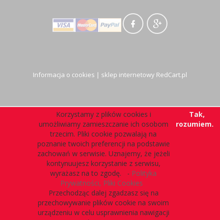
Informacja o cookies
|
sklep internetowy
RedCart.pl
Korzystamy z plików cookies i
Tak,
umożliwiamy zamieszczanie ich osobom
rozumiem.
trzecim. Pliki cookie pozwalają na
poznanie twoich preferencji na podstawie
zachowań w serwisie. Uznajemy, że jeżeli
kontynuujesz korzystanie z serwisu,
wyrażasz na to zgodę. -
Polityka
Prywatności, Pliki Cookies
Przechodząc dalej zgadzasz się na
przechowywanie plików cookie na swoim
urządzeniu w celu usprawnienia nawigacji