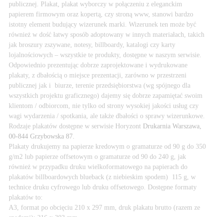
publicznej. Plakat, plakat wyborczy w połączeniu z eleganckim
papierem firmowym oraz kopertą, czy stroną www, stanowi bardzo
istotny element budujący wizerunek marki. Wizerunek ten może być
również w dość łatwy sposób adoptowany w innych materiałach, takich
jak broszury zszywane, notesy, billboardy, katalogi czy karty
lojalnościowych – wszystkie te produkty, dostępne w naszym serwisie.
Odpowiednio prezentując dobrze zaprojektowane i wydrukowane
plakaty, z dbałością o miejsce prezentacji, zarówno w przestrzeni
publicznej jak i biurze, terenie przedsiębiorstwa (wg spójnego dla
wszystkich projektu graficznego) dajemy się dobrze zapamiętać swoim
klientom / odbiorcom, nie tylko od strony wysokiej jakości usług czy
wagi wydarzenia / spotkania, ale także dbałości o sprawy wizerunkowe.
Rodzaje plakatów dostępne w serwisie Horyzont
Drukarnia Warszawa,
00-844 Grzybowska 87.
Plakaty drukujemy na papierze kredowym o gramaturze od 90 g do 350
g/m2 lub papierze offsetowym o gramaturze od 90 do 240 g, jak
również w przypadku druku wielkoformatowego na papierach do
plakatów billboardowych blueback (z niebieskim spodem) 115 g, w
technice druku cyfrowego lub druku offsetowego. Dostępne formaty
plakatów to:
A3, format po obcięciu 210 x 297 mm, druk plakatu brutto (razem ze