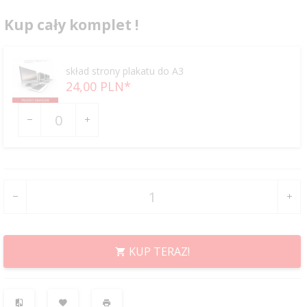
Kup cały komplet !
skład strony plakatu do A3
24,
00
PLN*
Ilość
dla
produktu
16800
KUP TERAZ!