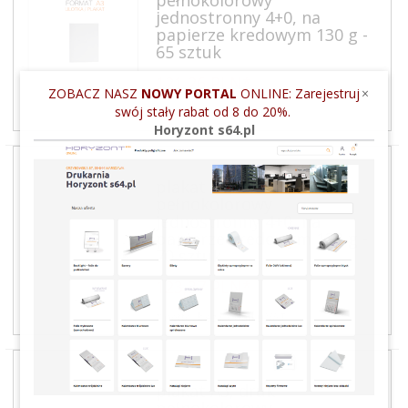
jednostronny 4+0, na
papierze kredowym 130 g -
65 sztuk
121,
26
PLN*
ZOBACZ NASZ
NOWY PORTAL
ONLINE: Zarejestruj
×
swój stały rabat od 8 do 20%.
* netto, bez podatku VAT
Horyzont s64.pl
plakat A3, druk
pełnokolorowy
jednostronny 4+0, na
papierze kredowym 130 g -
70 sztuk
123,
37
PLN*
* netto, bez podatku VAT
plakat A3, druk
pełnokolorowy