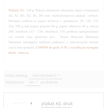
drukarnia plakaty, druk plakatów, plakaty druk Warszawa, drukarnia,
Drukarnia Warszawa
Plakaty
A3
- 130 g. Plakaty reklamowe
oferujemy także w formatach
A2, A1, B3, B2, B1, B0 oraz wielkoformatowe plakaty cyfrowe.
Dostępne podłoża to papier kredowy o gramaturze: 90, 130, 170,
250, 350 g oraz papier preprint 90 g, papier offsetowy 80 g, satyna
200, blueback 115 / 130, whiteback 150, podłoża samoprzylepne
czy twarde typu spienione pcv. Studio Horyzont Drukarnia
Warszawa udostępnia szablony plakatów, z naniesionymi liniami
cięcia oraz spadami.
ZAMÓW do godz. 9:30, z wysyłką na następny
dzień roboczy.
Horyzont - Drukarnia Warszawa Horyzont - Drukarnia
Warszawa druk katalogów
sort
Sortuj według:
CENY (ROSNĄCO)
pop
Wyświetl po
produktów
100
plakat A3, druk
pełnokolorowy