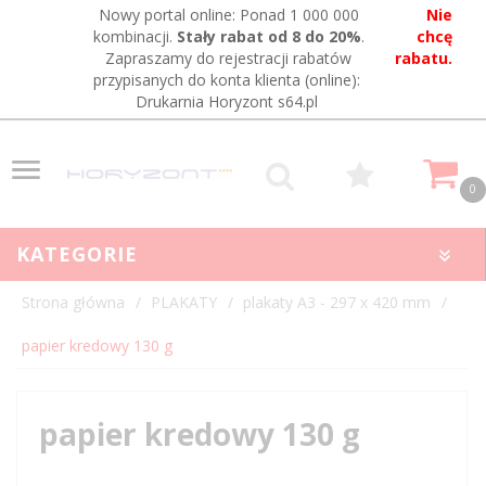
Nowy portal online: Ponad 1 000 000
Nie
kombinacji.
Stały rabat od 8 do 20%
.
chcę
Zapraszamy do rejestracji rabatów
rabatu.
przypisanych do konta klienta (online):
Drukarnia Horyzont s64.pl
0
KATEGORIE
Strona główna
PLAKATY
plakaty A3 - 297 x 420 mm
papier kredowy 130 g
papier kredowy 130 g